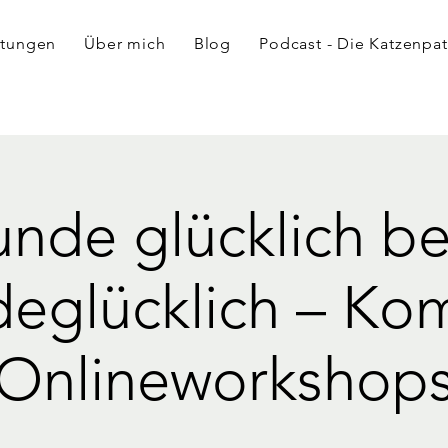
ltungen
Über mich
Blog
Podcast - Die Katzenpat
unde glücklich be
deglücklich – Ko
Onlineworkshop