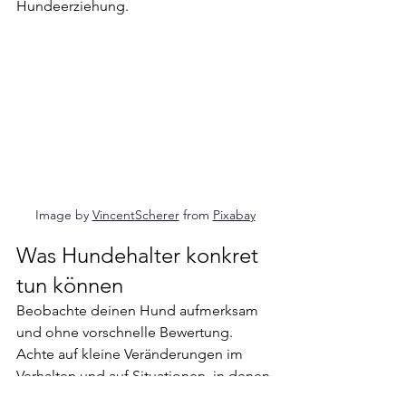
Hundeerziehung.
Image by 
VincentScherer
 from 
Pixabay
Was Hundehalter konkret 
tun können
Beobachte deinen Hund aufmerksam 
und ohne vorschnelle Bewertung. 
Achte auf kleine Veränderungen im 
Verhalten und auf Situationen, in denen 
Stresssignale häufiger auftreten. 