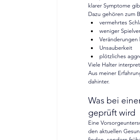
klarer Symptome gibt
Dazu gehören zum Be
vermehrtes Schl
weniger Spielve
Veränderungen 
Unsauberkeit
plötzliches aggr
Viele Halter interpr
Aus meiner Erfahrung
dahinter.
Was bei eine
geprüft wird
Eine Vorsorgeuntersu
den aktuellen Gesund
finden, sondern frü