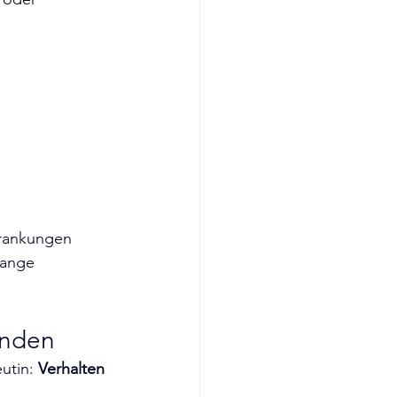
rankungen 
lange 
unden
utin: 
Verhalten 