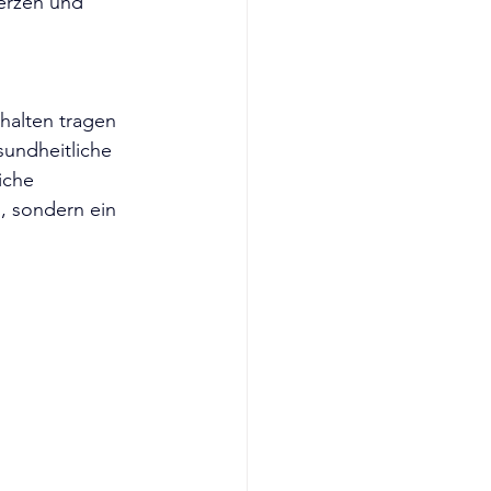
erzen und 
halten tragen 
sundheitliche 
iche 
, sondern ein 