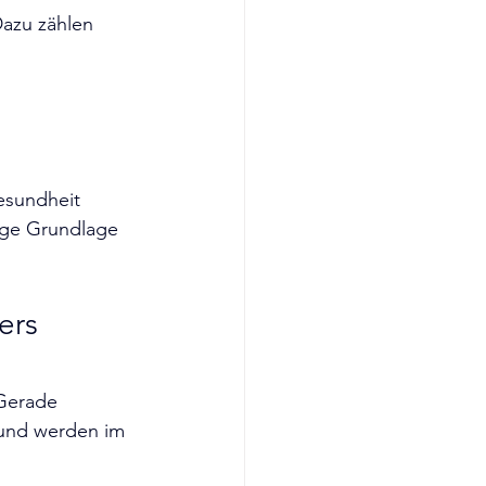
azu zählen 
esundheit 
ige Grundlage 
ers 
 Gerade 
und werden im 