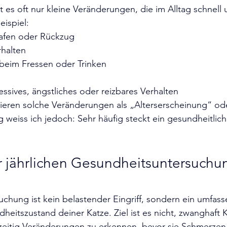
 es oft nur kleine Veränderungen, die im Alltag schnell
ispiel:
afen oder Rückzug
rhalten
beim Fressen oder Trinken
essives, ängstliches oder reizbares Verhalten
etieren solche Veränderungen als „Alterserscheinung“ od
 weiss ich jedoch: Sehr häufig steckt ein gesundheitlic
r jährlichen Gesundheitsuntersuchu
chung ist kein belastender Eingriff, sondern ein umfasse
heitszustand deiner Katze. Ziel ist es nicht, zwanghaft 
hzeitig Veränderungen zu erkennen, bevor sie Schmerzen