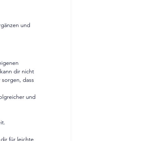
ergänzen und 
eigenen 
ann dir nicht 
 sorgen, dass 
it.
ir für leichte 