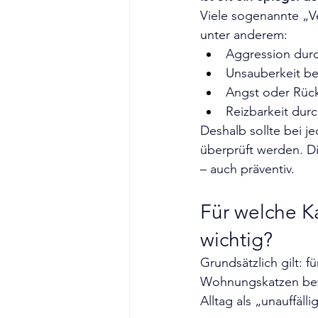
Viele sogenannte „V
unter anderem:
Aggression dur
Unsauberkeit b
Angst oder Rüc
Reizbarkeit dur
Deshalb sollte bei j
überprüft werden. Di
– auch präventiv.
Für welche Ka
wichtig?
Grundsätzlich gilt: 
Wohnungskatzen bewe
Alltag als „unauffä