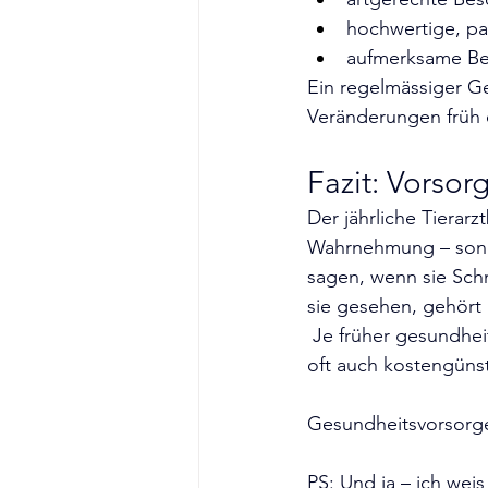
hochwertige, p
aufmerksame Be
Ein regelmässiger Ge
Veränderungen früh 
Fazit: Vorsor
Der jährliche Tierar
Wahrnehmung – sonde
sagen, wenn sie Schm
sie gesehen, gehört
 Je früher gesundheitliche Veränderungen erkannt werden, desto sanfter, erfolgreicher und 
oft auch kostengünst
Gesundheitsvorsorge 
PS: Und ja – ich weis