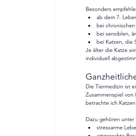
Besonders empfehlens
ab dem 7. Leben
bei chronische
bei sensiblen, ä
bei Katzen, die 
Je älter die Katze wi
individuell abgestim
Ganzheitlich
Die Tiermedizin ist 
Zusammenspiel von K
betrachte ich Katzen
Dazu gehören unter
stressarme Leb
artgerechte Bes