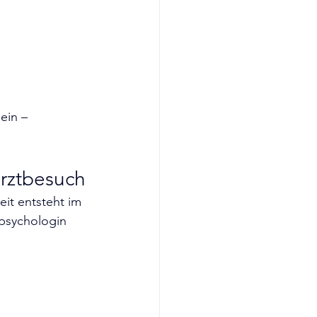
ein – 
arztbesuch
it entsteht im 
psychologin 