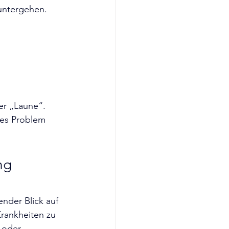
 untergehen.
er „Laune“. 
hes Problem 
ng 
nder Blick auf 
Krankheiten zu 
 oder 